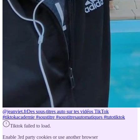
@jeanviet.fr
Des sous-titres auto sur tes vidéos TikTok
#tiktokacademie #soustitre #soustitresautomatiques #tutotiktok
Tiktok failed to load.
Enable 3rd party cookies or use another browser