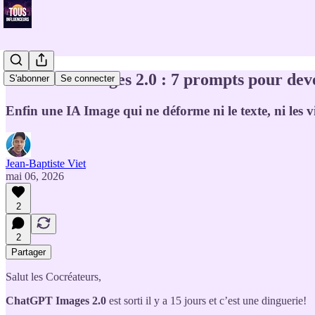
ChatGPT Images 2.0 : 7 prompts pour deve
S'abonner
Se connecter
Enfin une IA Image qui ne déforme ni le texte, ni les v
Jean-Baptiste Viet
mai 06, 2026
2
2
Partager
Salut les Cocréateurs,
ChatGPT Images 2.0
est sorti il y a 15 jours et c’est une dinguerie!