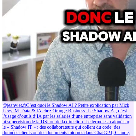
@jeanviet.fr
C’est quoi le Shadow AI ? Petite explication par Mick
Levy, M. Data & IA chez Orange Business. Le Shadow AI, c’est
l’usage d’outils d’IA par les salariés d’une entreprise sans validation
ni supervision de la DSI ou de la direction. Le terme est calqué sur
le « Shadow IT » : des collaborateurs qui collent du code, des
données clients ou des documents internes dans ChatGPT, Claude,