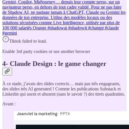
Gemini, Copilot, Midjourney… depuis leur compte perso, sur un
navigateur perso, en dehors de tout cadre validé. Pour ne pas faire
de Shadow AI, ne partage jamais à ChatGPT, Claude ou Gemini les
données de ton entreprise. Utilise des modèles locaux ou des
solutions sécurisées comme Live Intelligence, utilisée par plus de
100 000 salariés Orange #shadowai #shadowit #chatgpt #claude
#gemini
Tiktok failed to load.
Enable 3rd party cookies or use another browser
4- Claude Design : le game changer
À ce stade, j’avais des slides corrects… mais pas très engageants,
des slides très AI generated ! Comme les publications Substack et
Linkedin qui usent et abusent (sans le savoir ?) des tirets quadratins.
Avant :