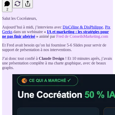
2
Salut les Cocréateurs,
Aujourd’hui à midi, j’interviens avec
DisCéline & DisPhilippe
,
Pix
Geeks
dans un webinaire
«
IA et marketing : les stratégies pour
ne pas finir ubérisé
»
animé par
Fred de ConseilsMarketing.com
Et Fred avait besoin qu’on lui fournisse 5-6 Slides pour servir de
support de présentation à nos interventions.
J’ai donc tout confié à
Claude Design
! Et 10 minutes après, j’avais
une présentation complète à ma charte graphique, avec de beaux
graphs.