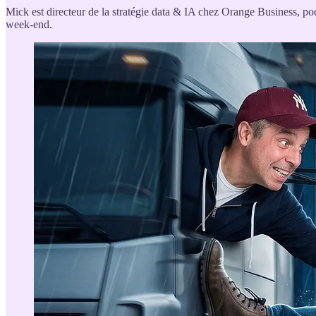
Mick est directeur de la stratégie data & IA chez Orange Business, po
week-end.