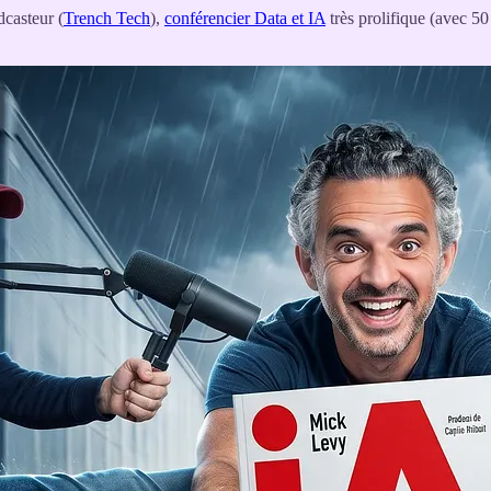
dcasteur (
Trench Tech
),
conférencier Data et IA
très prolifique (avec 50