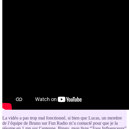
La vidéo a pas trop mal fonctionné, si bien que Lucas, un membre
de l’équipe de Bruno sur Fun Radio m’a contacté pour que je la
résume en 1 mn sur l’antenne. Bingo, mon livre “Tous Influenceurs”