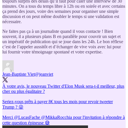
toujours surpris des délais qu’il faut pour caler une interview de 30
minutes. On a tous du temps libre à 12h ou en soirée et avec certains
ça prend des jours, voire des semaines pour organiser une simple
discussion et on peut même doubler le temps si une validation est
nécessaire.
Ne faites pas ça à un journaliste quand il vous contacte ! Bien
souvent, il a plusieurs plans B en parallèle pour couvrir un sujet et
un impératif de publication qui se joue dans les 24h. Le bon réflexe
c’est de l’appeler aussitôt et d’échanger de vive voix avec lui pour
lui fournir votre témoignage spontané et votre expertise.
Jean-Baptiste Viet
@jeanviet
À votre avis, le nouveau Twitter d'Elon Musk sera-t-il meilleur, plus
cher ou plus égalitaire ?
Seriez-vous prêts à payer 8€ tous les mois pour revoir tweeter
Trump ? 😜
Merci
@LucasFache
@MikkaRocchia
pour l'invitation à répondre à
cette question épineuse 😅