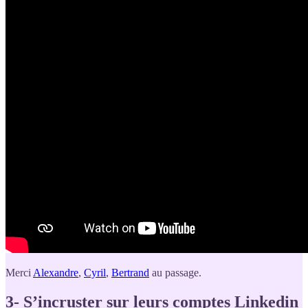
Merci
Alexandre
,
Cyril
,
Bertrand
au passage.
3- S’incruster sur leurs comptes Linkedin