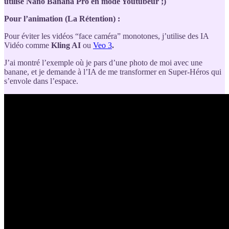
utilise Nano Banana Pro en mode Youtubeur ;)
Pour l’animation (La Rétention) :
Pour éviter les vidéos “face caméra” monotones, j’utilise des IA
Vidéo comme
Kling AI
ou
Veo 3
.
J’ai montré l’exemple où je pars d’une photo de moi avec une
banane, et je demande à l’IA de me transformer en Super-Héros qui
s’envole dans l’espace.