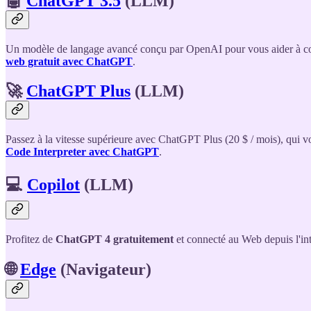
🤖
ChatGPT 3.5
(LLM)
Un modèle de langage avancé conçu par OpenAI pour vous aider à coder,
web gratuit avec ChatGPT
.
🚀
ChatGPT Plus
(LLM)
Passez à la vitesse supérieure avec ChatGPT Plus (20 $ / mois), qui 
Code Interpreter avec ChatGPT
.
💻
Copilot
(LLM)
Profitez de
ChatGPT 4 gratuitement
et connecté au Web depuis l'int
🌐
Edge
(Navigateur)