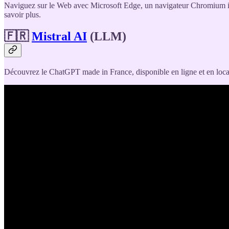
Naviguez sur le Web avec Microsoft Edge, un navigateur Chromium in
savoir plus.
🇫🇷
Mistral AI
(LLM)
Découvrez le ChatGPT made in France, disponible en ligne et en loca