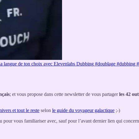
a langue de ton choix avec Elevenlabs Dubbing #doublage #dubbing #e
nçais
; et vous propose dans cette newsletter de vous partager
les 42 ou
nivers et tout le reste
selon
le guide du voyageur galactique
;-)
pour vous familiariser avec, sauf pour l’avant dernier lien qui concerne