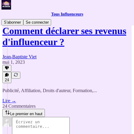
Tous Influenceurs
S'abonner
Se connecter
Comment déclarer ses revenus
d'influenceur ?
Jean-Baptiste Viet
mai 1, 2023
24
Publicité, Affiliation, Droits d'auteur, Formation,...
Lire →
24 Commentaires
Le premier en haut