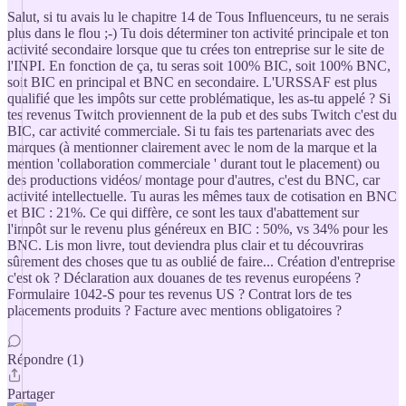
Salut, si tu avais lu le chapitre 14 de Tous Influenceurs, tu ne serais
plus dans le flou ;-) Tu dois déterminer ton activité principale et ton
activité secondaire lorsque que tu crées ton entreprise sur le site de
l'INPI. En fonction de ça, tu seras soit 100% BIC, soit 100% BNC,
soit BIC en principal et BNC en secondaire. L'URSSAF est plus
qualifié que les impôts sur cette problématique, les as-tu appelé ? Si
tes revenus Twitch proviennent de la pub et des subs Twitch c'est du
BIC, car activité commerciale. Si tu fais tes partenariats avec des
marques (à mentionner clairement avec le nom de la marque et la
mention 'collaboration commerciale ' durant tout le placement) ou
des productions vidéos/ montage pour d'autres, c'est du BNC, car
activité intellectuelle. Tu auras les mêmes taux de cotisation en BNC
et BIC : 21%. Ce qui diffère, ce sont les taux d'abattement sur
l'impôt sur le revenu plus généreux en BIC : 50%, vs 34% pour les
BNC. Lis mon livre, tout deviendra plus clair et tu découvriras
sûrement des choses que tu as oublié de faire... Création d'entreprise
c'est ok ? Déclaration aux douanes de tes revenus européens ?
Formulaire 1042-S pour tes revenus US ? Contrat lors de tes
placements produits ? Facture avec mentions obligatoires ?
Répondre (1)
Partager